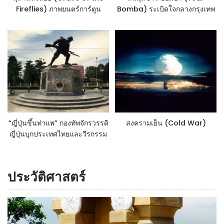
Fireflies) ภาพยนตร์การ์ตูน
Bomba) ระเบิดใจกลางกรุงเทพ
สะท้อนชีวิตของเด็กญี่ปุ่นใน
ความเสียหายจะเป็นอย่างไร
สงครามโลกครั้งที่ 2
“ญี่ปุ่นขึ้นท่าแพ” กองทัพจักรวรรดิ
สงครามเย็น (Cold War)
ญี่ปุ่นบุกประเทศไทยและวีรกรรม
เจ้าพ่อจ่าดำ
ประวัติศาสตร์