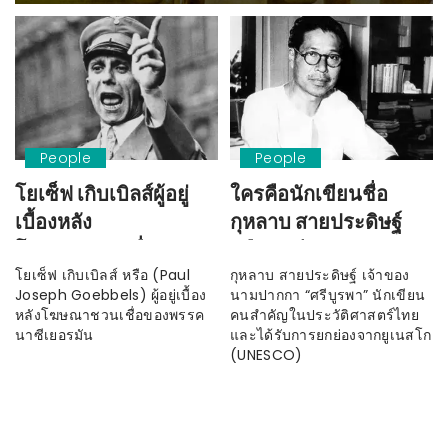
People
People
โยเซ็ฟ เกิบเบิลส์ผู้อยู่
ใครคือนักเขียนชื่อ
เบื้องหลัง
กุหลาบ สายประดิษฐ์
โฆษณาชวนเชื่อ
หรือ “ศรีบูรพา”
(Propaganda) ของ
โยเซ็ฟ เกิบเบิลส์ หรือ (Paul
กุหลาบ สายประดิษฐ์ เจ้าของ
Joseph Goebbels) ผู้อยู่เบื้อง
นามปากกา “ศรีบูรพา” นักเขียน
พรรคนาซีเยอรมัน
หลังโฆษณาชวนเชื่อของพรรค
คนสำคัญในประวัติศาสตร์ไทย
นาซีเยอรมัน
และได้รับการยกย่องจากยูเนสโก
(UNESCO)