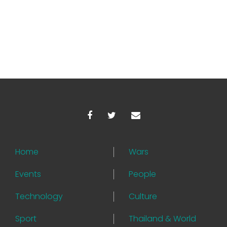
Home
Wars
Events
People
Technology
Culture
Sport
Thailand & World