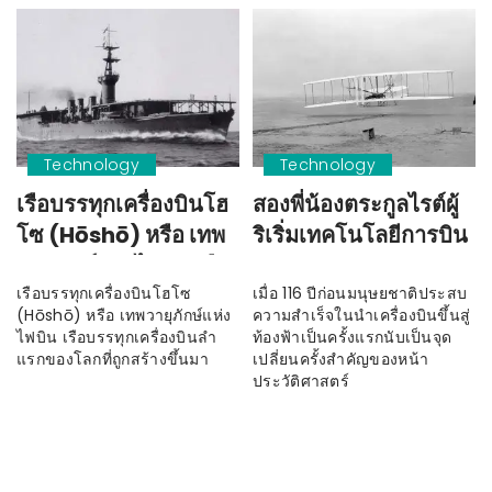
Technology
Technology
เรือบรรทุกเครื่องบินโฮ
สองพี่น้องตระกูลไรต์ผู้
โซ (Hōshō) หรือ เทพ
ริเริ่มเทคโนโลยีการบิน
วายุภักษ์แห่งไฟบิน เรือ
ของมนุษยชาติ
บรรทุกเครื่องบินลำแรก
เรือบรรทุกเครื่องบินโฮโซ
เมื่อ 116 ปีก่อนมนุษยชาติประสบ
(Hōshō) หรือ เทพวายุภักษ์แห่ง
ความสำเร็จในนำเครื่องบินขึ้นสู่
ของโลก
ไฟบิน เรือบรรทุกเครื่องบินลำ
ท้องฟ้าเป็นครั้งแรกนับเป็นจุด
แรกของโลกที่ถูกสร้างขึ้นมา
เปลี่ยนครั้งสำคัญของหน้า
ประวัติศาสตร์