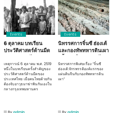
Events
Events
6 ตุลาคม บทเรียน
นิทรรศการจิ๋นซี ฮ่องเต้
ประวัติศาสตร์ด้านมืด
และกองทัพทหารดินเผา
ของประเทศไทย
ครั้งแรกในประเทศไทย
เหตุการณ์ 6 ตุลาคม พ.ศ. 2519
นิทรรศการพิเศษเรื่อง “จิ๋นซี
หนึ่งในบทเรียนครั้งสำคัญของ
ฮ่องเต้:จักรพรรดิองค์แรกของ
ประวัติศาสตร์ด้านมืดของ
แผ่นดินจีนกับกองทัพทหารดิน
ประเทศไทย เมื่อคนไทยด้วยกัน
เผา”
ต้องจับอาวุธมาฆ่าฟันกันเองใน
กลางกรุงเทพมหานคร
By
admin
By
admin