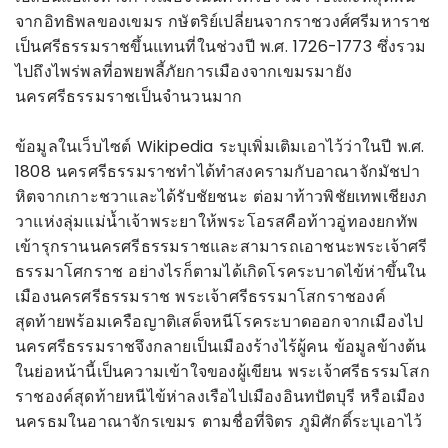
จากอิทธิพลของเขมร กษัตริย์เปลี่ยนจากราชวงศ์ศรีมหาราช
เป็นศรีธรรมราชขึ้นแทนที่ในช่วงปี พ.ศ. 1726-1773 ซึ่งรวม
ไปถึงไพร่พลที่อพยพลี้ภัยการเมืองจากเขมรมายัง
นครศรีธรรมราชเป็นจำนวนมาก
ข้อมูลในเว็บไซต์ Wikipedia ระบุเพิ่มเติมเอาไว้ว่าในปี พ.ศ.
1808 นครศรีธรรมราชทำได้ทำสงครามกับอาณาจักมัชปา
หิตจากเกาะชวาและได้รับชัยชนะ ต่อมาท้าวพิชัยเทพเชียงภ
วาแห่งลุ่มแม่น้ำเจ้าพระยาให้พระโอรสคือท้าวอู่ทองยกทัพ
เข้ารุกรานนครศรีธรรมราชและสามารถเอาชนะพระเจ้าศรี
ธรรมาโศกราช อย่างไรก็ตามได้เกิดโรคระบาดไข้ห่าขึ้นใน
เมืองนครศรีธรรมราช พระเจ้าศรีธรรมาโสกราชองค์
สุดท้ายพร้อมเครือญาติเสด็จหนีโรคระบาดออกจากเมืองไป
นครศรีธรรมราชจึงกลายเป็นเมืองร้างไร้ผู้คน ข้อมูลข้างต้น
ในย่อหน้านี้เป็นความเข้าใจของผู้เขียน พระเจ้าศรีธรรมโสก
ราชองค์สุดท้ายหนีไข้ห่าลงเรือไปเมืองอินทปัตบุรี หรือเมือง
นครธมในอาณาจักรเขมร ตามชื่อที่จิตร ภูมิศักดิ์ระบุเอาไว้