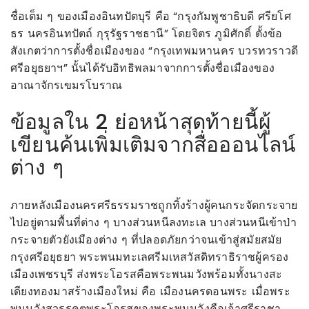
ชื่อเต็ม ๆ ของเมืองอินทปัตบุรี คือ “กรุงกัมพูชาธิบดี ศรียโศ
ธร นครอินทปัตถ์ กุรุรัฐราชธานี” โดยจิตร ภูมิศักดิ์ ตั้งข้อ
สังเกตว่าการตั้งชื่อเมืองของ “กรุงเทพมหานคร บวรทวราวดี
ศรีอยุธยาฯ” นั้นได้รับอิทธิพลมาจากการตั้งชื่อเมืองของ
อาณาจักรเขมรโบราณ
ข้อมูลใน 2 ย่อหน้าสุดท้ายนี้ผู้
เขียนค้นเพิ่มเติมจากสื่อออนไลน์
ต่าง ๆ
ภายหลังเมืองนครศรีธรรมราชถูกทิ้งร้างผู้คนกระจัดกระจาย
ไปอยู่ตามพื้นที่ต่าง ๆ บางส่วนหนีลงทะเล บางส่วนหนีเข้าป่า
กระจายตัวยังเมืองต่าง ๆ ที่ปลอดภัยกว่าจนเข้าสู่สมัยสมัย
กรุงศรีอยุธยา พระพนมทะเลศรีมเหสวัสดิทราธิราชผู้ครอง
เมืองเพชรบุรี ส่งพระโอรสคือพระพนมวังพร้อมทั้งนางสะ
เดียงทองมาสร้างเมืองใหม่ คือ เมืองนครดอนพระ เมื่อพระ
พนมวังสวรรคตพระโอรสของพระพนมวังคือเจ้าศรีราชา