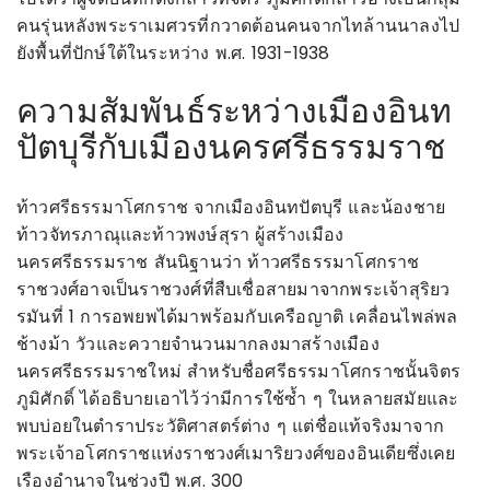
คนรุ่นหลังพระราเมศวรที่กวาดต้อนคนจากไทล้านนาลงไป
ยังพื้นที่ปักษ์ใต้ในระหว่าง พ.ศ. 1931-1938
ความสัมพันธ์ระหว่างเมืองอินท
ปัตบุรีกับเมืองนครศรีธรรมราช
ท้าวศรีธรรมาโศกราช จากเมืองอินทปัตบุรี และน้องชาย
ท้าวจัทรภาณุและท้าวพงษ์สุรา ผู้สร้างเมือง
นครศรีธรรมราช สันนิฐานว่า ท้าวศรีธรรมาโศกราช
ราชวงศ์อาจเป็นราชวงศ์ที่สืบเชื่อสายมาจากพระเจ้าสุริยว
รมันที่ 1 การอพยพได้มาพร้อมกับเครือญาติ เคลื่อนไพล่พล
ช้างม้า วัวและควายจำนวนมากลงมาสร้างเมือง
นครศรีธรรมราชใหม่ สำหรับชื่อศรีธรรมาโศกราชนั้นจิตร
ภูมิศักดิ์ ได้อธิบายเอาไว้ว่ามีการใช้ซ้ำ ๆ ในหลายสมัยและ
พบบ่อยในตำราประวัติศาสตร์ต่าง ๆ แต่ชื่อแท้จริงมาจาก
พระเจ้าอโศกราชแห่งราชวงศ์เมาริยวงศ์ของอินเดียซึ่งเคย
เรืองอำนาจในช่วงปี พ.ศ. 300