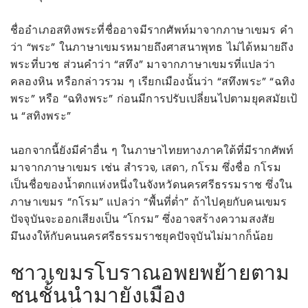
ชื่ออำเภอสทิงพระที่ชื่ออาจมีรากศัพท์มาจากภาษาเขมร คำ
ว่า “พระ” ในภาษาเขมรหมายถึงศาสนาพุทธ ไม่ได้หมายถึง
พระที่บวช ส่วนคำว่า “สทึง” มาจากภาษาเขมรที่แปลว่า
คลองหิน หรือกล่าวรวม ๆ เรียกเมืองนั้นว่า “สทึงพระ” “ฉทิง
พระ” หรือ “ฉทิงพระ” ก่อนมีการปรับเปลี่ยนไปตามยุคสมัยเป้
น “สทิงพระ”
นอกจากนี้ยังมีคำอื่น ๆ ในภาษาไทยทางภาคใต้ที่มีรากศัพท์
มาจากภาษาเขมร เช่น สำรวจ, เสดา, กโรม ซึ่งชื่อ กโรม
เป็นชื่อของน้ำตกแห่งหนึ่งในจังหวัดนครศรีธรรมราช ซึ่งใน
ภาษาเขมร “กโรม” แปลว่า “พื้นที่ต่ำ” ถ้าไปคุยกับคนเขมร
ปัจจุบันจะออกเสียงเป็น “โกรม” ซึ่งอาจสร้างความสงสัย
มึนงงให้กับคนนครศรีธรรมราชยุคปัจจุบันไม่มากก็น้อย
ชาวเขมรโบราณอพยพย้ายตาม
ชนชั้นนำมายังเมือง