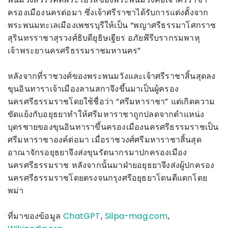
ครองเมืองนครต่อมา ซึ่งเจ้าศรีราชาได้รับการแต่งตั้งจาก
พระพนมทะเลเมืองเพชรบุรีให้เป็น “พญาศรีธรรมาโศกราช
สุรินทรราชาสุรวงศ์ธิบดียุธิษเฐียร อภัยพีรีบรากรมพาหุ
เจ้าพระยานครศรีธรรมราชมหานคร”
หลังจากที่ราชวงศ์ของพระพนมวังและเจ้าศรีราชาสิ้นสุดลง
ขุนอินทาราเจ้าเมืองลานสกาจึงขึ้นมาเป็นผู้ครอง
นครศรีธรรมราชโดยใช้ชื่อว่า “ศรีมหาราชา” แต่เกิดความ
ขัดแย้งกับอยุธยาทำให้ศรีมหาราชาถูกปลดจากตำแหน่ง
บุตรชายของขุนอินทาราขึ้นครองเมืองนครศรีธรรมราชเป็น
ศรีมหาราชาองค์ต่อมา เมื่อราชวงศ์ศรีมหาราชาสิ้นสุด
อาณาจักรอยุธยาจึงส่งขุนรัตนากรมาปกครองเมือง
นครศรีธรรมราช หลังจากนั้นมาฝ่ายอยุธยาจึงส่งผู้ปกครอง
นครศรีธรรมราชโดยตรงจนกรุงศรีอยุธยาโดนตีแตกโดย
พม่า
ที่มาของข้อมูล
ChatGPT
,
Silpa-mag.com
,