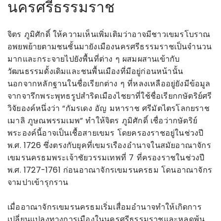
นครศรีธรรมราช
จิตร ภูมิศักดิ์ ให้ความเห็นเพิ่มเติมว่าอาจมีชาวเขมรโบราณ
อพยพย้ายตามชนชั้นมายังเมืองนครศรีธรรมราชเป็นจำนวน
มากและกระจายไปยังพื้นที่ต่าง ๆ ผสมผสานเข้ากับ
วัฒนธรรมดั้งเดิมและชนพื้นเมืองที่มีอยู่ก่อนหน้านั้น
นอกจากหลักฐานในชื่อเรียกต่าง ๆ ที่หลงเหลืออยู่ยังมีข้อมูล
จากจารึกพระพุทธรูปสำริดเมืองไชยาที่ใช้ชื่อเรียกกษัตริย์ศรี
วิจัยองค์หนึ่งว่า “กัมรเดง อัญ มหาราช ศรีมัตไตรโลกยราช
เมาลิ ภูษณพรรมเมพ” ทำให้จิตร ภูมิศักดิ์ เชื่อว่ากษัตริย์
พระองค์นี้อาจเป็นเชื้อสายเขมร โดยครองราชอยู่ในช่วงปี
พ.ศ. 1726 ซึ่งตรงกับยุคที่เขมรเรืองอำนาจในสมัยอาณาจักร
เขมรนครธมพระเจ้าชัยวรรมเทพที่ 7 ที่ครองราชในช่วงปี
พ.ศ. 1727-1761 ก่อนอาณาจักรเขมรนครธม โดนอาณาจักร
จามปาเข้ารุกราน
เมื่ออาณาจักรเขมรนครธมเริ่มเสื่อมอำนาจทำให้เกิดการ
เปลี่ยนแปลงทางการเมืองในนครศรีธรรมราชและหลุดพ้น