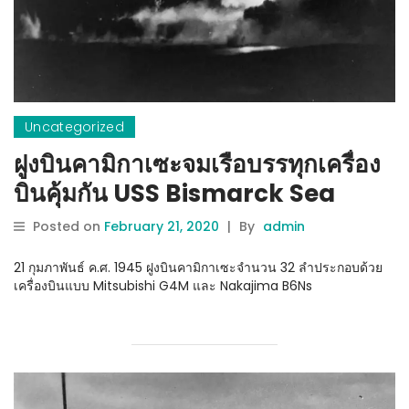
Uncategorized
ฝูงบินคามิกาเซะจมเรือบรรทุกเครื่อง
บินคุ้มกัน USS Bismarck Sea
Posted on
February 21, 2020
|
By
admin
21 กุมภาพันธ์ ค.ศ. 1945 ฝูงบินคามิกาเซะจำนวน 32 ลำประกอบด้วย
เครื่องบินแบบ Mitsubishi G4M และ Nakajima B6Ns