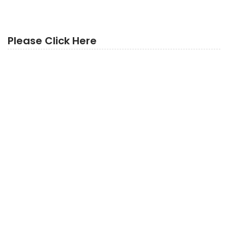
Please Click Here