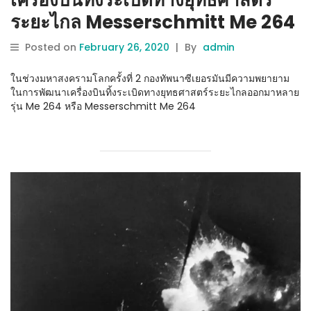
ระยะไกล Messerschmitt Me 264
Posted on
February 26, 2020
|
By
admin
ในช่วงมหาสงครามโลกครั้งที่ 2 กองทัพนาซีเยอรมันมีความพยายาม
ในการพัฒนาเครื่องบินทิ้งระเบิดทางยุทธศาสตร์ระยะไกลออกมาหลาย
รุ่น Me 264 หรือ Messerschmitt Me 264