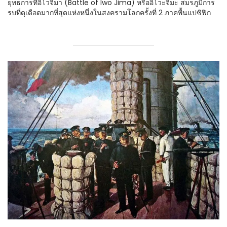
ยุทธการที่อิโวจิมา (Battle of Iwo Jima) หรืออิโวะจิมะ สมรภูมิการ
รบที่ดุเดือดมากที่สุดแห่งหนึ่งในสงครามโลกครั้งที่ 2 ภาคพื้นแปซิฟิก