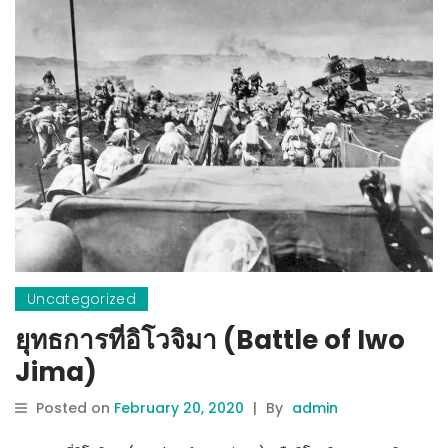
Uncategorized
ยุทธการที่อิโวจิมา (Battle of Iwo
Jima)
Posted on
February 20, 2020
|
By
admin