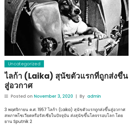
Uncategorized
ไลก้า (Laika) สุนัขตัวแรกที่ถูกส่งขึ้น
สู่อวกาศ
Posted on
November 3, 2020
|
By
admin
3 พฤศจิกายน ค.ศ. 1957 ไลก้า (Laika) สุนัขตัวแรกถูกส่งขึ้นสู่อวกาศ
สหภาพโซเวียตหรือรัสเซียในปัจจุบัน ส่งสุนัขขึ้นโคจรรอบโลก โดย
ยาน Sputnik 2