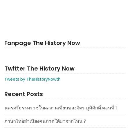
Fanpage The History Now
Twitter The History Now
Tweets by TheHistoryNowth
Recent Posts
นครศรีธรรมราชในผลงานเขียนของจิตร ภูมิศักดิ์ ตอนที่ 1
ภาษาไทยสำเนียงคนภาคใต้มาจากไหน ?