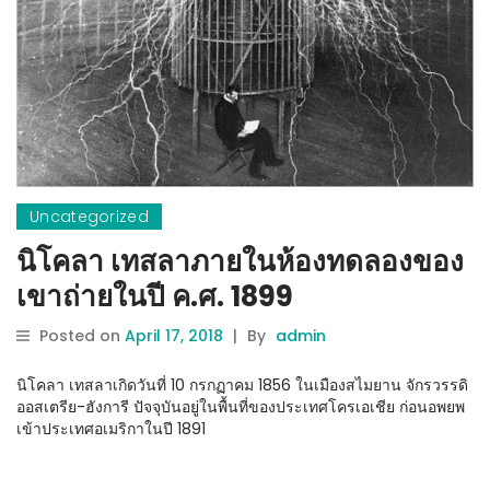
Uncategorized
นิโคลา เทสลาภายในห้องทดลองของ
เขาถ่ายในปี ค.ศ. 1899
Posted on
April 17, 2018
|
By
admin
นิโคลา เทสลาเกิดวันที่ 10 กรกฏาคม 1856 ในเมืองสไมยาน จักรวรรดิ
ออสเตรีย-ฮังการี ปัจจุบันอยู่ในพื้นที่ของประเทศโครเอเชีย ก่อนอพยพ
เข้าประเทศอเมริกาในปี 1891