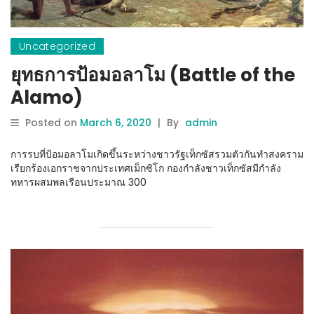
Uncategorized
ยุทธการป้อมอลาโม (Battle of the
Alamo)
Posted on
March 6, 2020
|
By
admin
การรบที่ป้อมอลาโมเกิดขึ้นระหว่างชาวรัฐเท็กซัสรวมตัวกันทำสงคราม
เรียกร้องเอกราชจากประเทศเม็กซิโก กองกำลังชาวเท็กซัสมีกำลัง
ทหารผสมพลเรีอนประมาณ 300