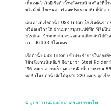
เห็นเทคโนโลยีเรือดำน้ำพลังงานนิวเคลียร์ที่
ดไวต์ ดี. ไอเซนฮาวร์และประธานาธิบดีนีกีตา
เส้นทางที่เรือดำน้ำ USS Triton ใช้เริ่มต้น
ทวีปอเมริกาใต้ ผ่านมหาสมุทรแปซิฟิก ฟิลิปปินส์
ยุโรปและข้ามมหาสมุทรแอตแลนติกกลับไปยังอเ
กว่า 66,633 กิโลเมตร
เรือดำน้ำ USS Triton เข้าประจำการในกองทัพเรื
ใช้พลังงานนิเคลียร์ มีฉายาว่า Steel Raid
136 เมตร ความเร็วสูงสุดบนผิวน้ำประมาณ 56 ก
ต่อชั่วโมง ดำน้ำลึกได้สูงสุด 320 เมตร ลูกเ
ยูรี กาการินมนุษย์อวกาศคนแรกของโลก