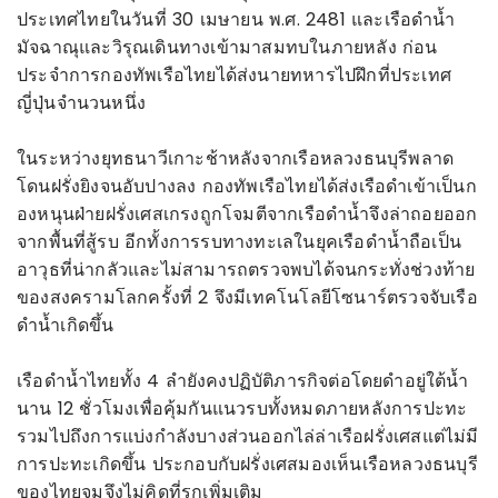
ประเทศไทยในวันที่ 30 เมษายน พ.ศ. 2481 และเรือดำน้ำ
มัจฉาณุและวิรุณเดินทางเข้ามาสมทบในภายหลัง ก่อน
ประจำการกองทัพเรือไทยได้ส่งนายทหารไปฝึกที่ประเทศ
ญี่ปุ่นจำนวนหนึ่ง
ในระหว่างยุทธนาวีเกาะช้าหลังจากเรือหลวงธนบุรีพลาด
โดนฝรั่งยิงจนอับปางลง กองทัพเรือไทยได้ส่งเรือดำเข้าเป็นก
องหนุนฝ่ายฝรั่งเศสเกรงถูกโจมตีจากเรือดำน้ำจึงล่าถอยออก
จากพื้นที่สู้รบ อีกทั้งการรบทางทะเลในยุคเรือดำน้ำถือเป็น
อาวุธที่น่ากลัวและไม่สามารถตรวจพบได้จนกระทั่งช่วงท้าย
ของสงครามโลกครั้งที่ 2 จึงมีเทคโนโลยีโซนาร์ตรวจจับเรือ
ดำน้ำเกิดขึ้น
เรือดำน้ำไทยทั้ง 4 ลำยังคงปฏิบัติภารกิจต่อโดยดำอยู่ใต้น้ำ
นาน 12 ชั่วโมงเพื่อคุ้มกันแนวรบทั้งหมดภายหลังการปะทะ
รวมไปถึงการแบ่งกำลังบางส่วนออกไล่ล่าเรือฝรั่งเศสแต่ไม่มี
การปะทะเกิดขึ้น ประกอบกับฝรั่งเศสมองเห็นเรือหลวงธนบุรี
ของไทยจมจึงไม่คิดที่รุกเพิ่มเติม