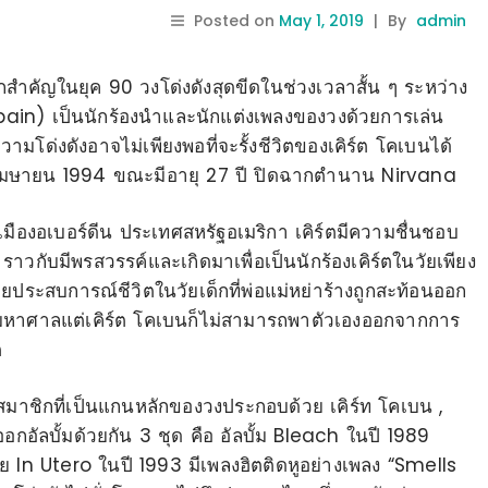
Posted on
May 1, 2019
|
By
admin
กสำคัญในยุค 90 วงโด่งดังสุดขีดในช่วงเวลาสั้น ๆ ระหว่าง
obain)
เป็นนักร้องนำและนักแต่งเพลงของวงด้วยการเล่น
ความโด่งดังอาจไม่เพียงพอที่จะรั้งชีวิตของเคิร์ต โคเบนได้
5 เมษายน 1994 ขณะมีอายุ 27 ปี ปิดฉากตำนาน Nirvana
7 เมืองอเบอร์ดีน ประเทศสหรัฐอเมริกา เคิร์ตมีความชื่นชอบ
าวกับมีพรสวรรค์และเกิดมาเพื่อเป็นนักร้องเคิร์ตในวัยเพียง
ประสบการณ์ชีวิตในวัยเด็กที่พ่อแม่หย่าร้างถูกสะท้อนออก
้มหาศาลแต่เคิร์ต โคเบนก็ไม่สามารถพาตัวเองออกจากการ
ต
 สมาชิกที่เป็นแกนหลักของวงประกอบด้วย เคิร์ท โคเบน ,
อัลบั้มด้วยกัน 3 ชุด คือ อัลบั้ม Bleach ในปี 1989
าย In Utero ในปี 1993 มีเพลงฮิตติดหูอย่างเพลง “Smells