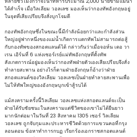
หลายชั่วโมงกว่าจะนำทหารประมาณ 2,000 นายข้ามแม่น้ำ
ได้สำเร็จ เมื่อวิลเลียม วอลเลซ มองเห็นว่ากองทัพอังกฤษอยู่
ในจุดที่เสียเปรียบจึงสั่งบุกโจมตี
กองทัพอังกฤษซึ่งในขณะนี้มีกำลังน้อยกว่าและกำลังส่วน
ใหญ่อยู่ฟากหนึ่งของแม่น้ำเกิดการแตกทัพไม่สามารถต่อสู้
กับกองทัพของสกอตแลนด์ได้ กล่าวกันว่าเมื่อจอห์น เดอ วา
เรน เอิร์นที่ 6 แห่งเซอร์เรย์แม่ทัพอังกฤษที่ตั้งทัพ
สังเกตการณ์อยู่มองเห็นว่ากองทัพฝ่ายตัวเองเสียเปรียบจึงสั่ง
ทำลายสะพาน อย่างไรก็ตามฝ่ายอังกฤษก็อ้างว่าฝ่าย
สกอตแลนด์ของวิลเลียม วอลเลซเป็นฝ่ายทำลายสะพานเพื่อ
ไม่ให้ทัพใหญ่ของอังกฤษบุกเข้าสู้รบได้
แม้สงครามครั้งนี้วิลเลียม วอลเลซแห่งสกอตแลนด์จะเป็น
ฝ่ายได้รับชัยชนะในสงครามแต่ชีวิตของเขาไม่ได้ยืนยาว
มากนักต่อมาในวันที่ 23 สิงหาคม 1305 เซอร์ วิลเลียม
วอลเลซ ถูกจับกุมและประหารชีวิตด้วยการแขวนคอที่กรุง
ลอนดอน ข้อหาทำการกบฏ เรียกร้องเอกราชสกอตแลนด์