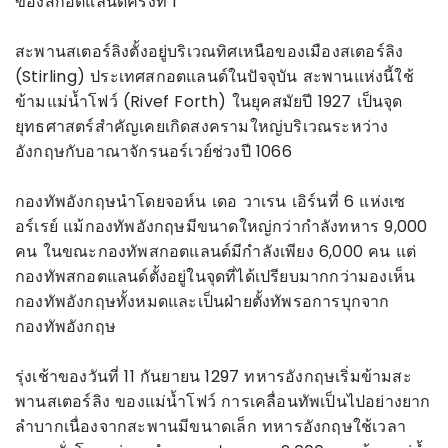
ของสกอตแลนด์ครั้งที่ 1
สะพานสเตอร์ลิงตั้งอยู่บริเวณทิศเหนือของเมืองสเตอร์ลิง
(Stirling) ประเทศสกอตแลนด์ในปัจจุบัน สะพานแห่งนี้ใช้
ข้ามแม่น้ำโฟว์ (Rivef Forth) ในยุคสมัยปี 1927 เป็นจุด
ยุทธศาสตร์สำคัญเคยเกิดสงครามใหญ่บริเวณระหว่าง
อังกฤษกับอาณาจักรนอร์เวย์ช่วงปี 1066
กองทัพอังกฤษนำโดยจอห์น เดอ วาเรน เอิร์นที่ 6 แห่งเซ
อร์เรย์ แม้กองทัพอังกฤษมีขนาดใหญ่กว่ากำลังทหาร 9,000
คน ในขณะกองทัพสกอตแลนด์มีกำลังเพียง 6,000 คน แต่
กองทัพสกอตแลนด์ตั้งอยู่ในจุดที่ได้เปรียบมากกว่ามองเห็น
กองทัพอังกฤษทั้งหมดและเป็นฝ่ายตั้งทัพรอการบุกจาก
กองทัพอังกฤษ
รุ่งเช้าของวันที่ 11 กันยายน 1297 ทหารอังกฤษเริ่มข้ามสะ
พานสเตอร์ลิง ของแม่น้ำโฟว์ การเคลื่อนทัพเป็นไปอย่างยาก
ลำบากเนื่องจากสะพานมีขนาดเล็ก ทหารอังกฤษใช้เวลา