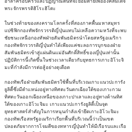
อำลาครอบครัวและปฏิญาณตนที่จะยอมตายเพื่อองค์สมเด็จ
พระจักรพรรดิฮิโระฮิโตะ
ในช่วงท้ายของสงครามโลกครั้งที่สองภาคพื้นมหาสมุทร
แปซิฟิกกองทัพจักรวรรดิญี่ปุ่นแทบไม่เหลือความหวังที่จะพบ
ชัยชนะเหนือกองทัพฝ่ายสัมพันธมิตรนำโดยสหรัฐอเมริกา
กองทัพจักรวรรดิญี่ปุ่นทำได้เพียงแค่ชะลอการบุกของฝ่าย
สัมพันธมิตรเข้าสู่แผ่นดินแม่อันศักดิ์สิทธิ์ของญี่ปุ่นเท่านั้น
ปฏิบัติการนี้เกิดขึ้นในช่วงเวลาเดียวกับยุทธการเกาะอิโวะจิ
มะที่กำลังมีการต่อสู้อย่างดุเดือด
กองทัพเรือฝ่ายสัมพันธมิตรใช้พื้นที่บริเวณเกาะแนวปะการัง
ยูลิตี้ซึ่งมีตำแหน่งอยู่ทางทิศตะวันตกเฉียงใต้ของเกาะกวม
ทิศตะวันออกเฉียงเหนือของเกาะปาเลาและอยู่ทางด้านทิศ
ใต้ของเกาะอิโวะจิมะ เกาะแนวปะการังยูลิตี้เป็นจุด
ยุทธศาสตร์สำคัญในการหนุนกำลังเข้ายึดเกาะอิโวะจิมะ
กองทัพเรือสหรัฐอเมริกาเรียกพื้นที่บริเวณนี้ว่าเป็นเขต
ปลอดภัยจากการโจมตีของทหารญี่ปุ่นทำให้มีเรือรบและเรือ