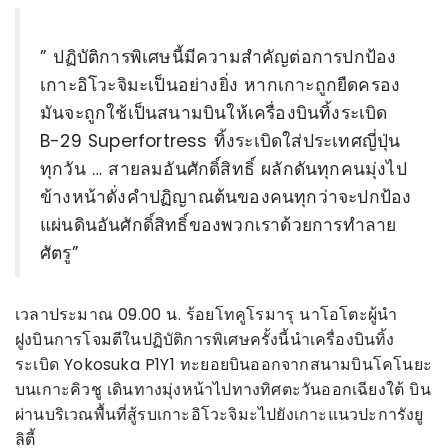
” ปฏิบัติการพิเศษนี้มีความสำคัญต่อการปกป้อง
เกาะอิโวะจิมะเป็นอย่างยิ่ง หากเกาะถูกยืดครอง
มันจะถูกใช้เป็นสนามบินให้เครื่องบินทิ้งระเบิด
B-29 Superfortress ทิ้งระเบิดใส่ประเทศญี่ปุ่น
ทุกวัน … สายลมอันศักดิ์สิทธิ์ ผลักดันทุกคนมุ่งไป
ข้างหน้าดั่งคำปฏิญาณต้นของคนทุกว่าจะปกป้อง
แผ่นดินอันศักดิ์สิทธิ์ของพวกเราด้วยการทำลาย
ศัตรู”
เวลาประมาณ 09.00 น. ร้อยโทคูโรมารุ นาโอโตะผู้นำ
ฝูงบินการโจมตีในปฏิบัติการพิเศษครั้งนี้นำเครื่องบินทิ้ง
ระเบิด Yokosuka P1Y1 ทะยอยบินออกจากสนามบินโคโนยะ
บนเกาะคิวชู เดินทางมุ่งหน้าไปทางทิศตะวันออกเฉียงใต้ บิน
ผ่านบริเวณพื้นที่สู้รบเกาะอิโวะจิมะไปยังเกาะแนวปะการังยู
ลิตี้