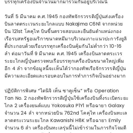
บรรทุกเครื่องบินจำนวนมากมารวมกันอยู่บริเวณนี้
วันที่ 5 มีนาคม ค.ศ. 1945 กองทัพจักรวรรดิญี่ปุ่นส่งเครื่อง
บินลาดตระเวนระยะไกลแบบ Nakajima C6N1 จากหน่วย
บิน 121st โคคุไท บินขึ้นตรวจสอบและยืนยันตำแหน่งกอง
เรือรบสหรัฐอเมริกาขนาดหมึมาบริเวณเกาะแนวปะการังยูลิ
ตี้ประกอบด้วยเรือบรรทุกเครื่องบินคุ้มกันไม่ต่ำกว่า 10-16
ลำ ต่อมาวันที่ 9 มีนาคม ค.ศ. 1945 เครื่องบินลาดตระเวร
ระยะไกลญี่ปุ่นตรวจพบเรือบรรทุกเครื่องบินขนาดใหญ่เพิ่ม
อีก 4 ลำ จากข้อมูลนี้จะเห็นได้ว่ากองทัพเรือจักรวรรดิญี่ปุ่น
มีความละเอียดและรอบคอบในการทำภารกิจเป็นอย่างมาก
ปฏิบัติการพิเศษ “ไดนิจิ เท็น ซาคูเซ็น” หรือ Operation
Tan No. 2 กองทัพจักรวรรดิญี่ปุ่นใช้เครื่องบินทิ้งระเบิดระยะ
ไกล 2 เครื่องยนต์แบบ Yokosuka P1Y1 หรือฉายา Galaxy
จำนวน 24 ลำ จากหน่วยบิน 762nd โคคุไท เครื่องบินทะเล
ลาดตระเวนระยะไกล Kawanishi H8K หรือฉายา Emily
จำนวน 6 ลำ เครื่องบินทะเลรุ่นนี้ไม่เข้าร่วมในภารกิจโจมตี