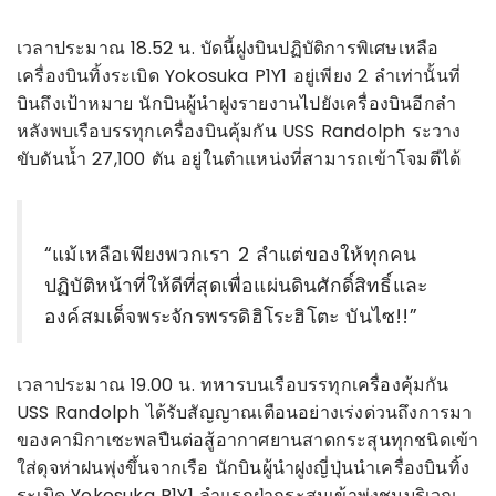
เวลาประมาณ 18.52 น. บัดนี้ฝูงบินปฏิบัติการพิเศษเหลือ
เครื่องบินทิ้งระเบิด Yokosuka P1Y1 อยู่เพียง 2 ลำเท่านั้นที่
บินถึงเป้าหมาย นักบินผู้นำฝูงรายงานไปยังเครื่องบินอีกลำ
หลังพบเรือบรรทุกเครื่องบินคุ้มกัน USS Randolph ระวาง
ขับดันน้ำ 27,100 ตัน อยู่ในตำแหน่งที่สามารถเข้าโจมตีได้
“แม้เหลือเพียงพวกเรา 2 ลำแต่ของให้ทุกคน
ปฏิบัติหน้าที่ให้ดีที่สุดเพื่อแผ่นดินศักดิ์สิทธิ์และ
องค์สมเด็จพระจักรพรรดิฮิโระฮิโตะ บันไซ!!”
เวลาประมาณ 19.00 น. ทหารบนเรือบรรทุกเครื่องคุ้มกัน
USS Randolph ได้รับสัญญาณเตือนอย่างเร่งด่วนถึงการมา
ของคามิกาเซะพลปืนต่อสู้อากาศยานสาดกระสุนทุกชนิดเข้า
ใส่ดุจห่าฝนพุ่งขึ้นจากเรือ นักบินผู้นำฝูงญี่ปุ่นนำเครื่องบินทิ้ง
ระเบิด Yokosuka P1Y1 ลำแรกฝ่ากระสุนเข้าพุ่งชนบริเวณ