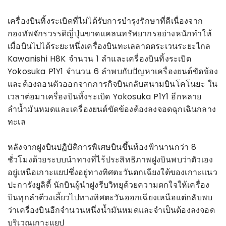
เครื่องบินทิ้งระเบิดที่ไม่ได้รับการบำรุงรักษาที่ดีเนื่องจาก
กองทัพจักรวรรดิญี่ปุ่นขาดแคลนทรัพยากรอย่างหนักทำให้
เมื่อบินไปได้ระยะหนึ่งเครื่องบินทะเลลาดตระเวนระยะไกล
Kawanishi H8K จำนวน 1 ลำและเครื่องบินทิ้งระเบิด
Yokosuka P1Y1 จำนวน 6 ลำพบกับปัญหาเครื่องยนต์ขัดข้อง
และต้องถอนตัวออกจากภารกิจบินกลับสนามบินโคโนยะ ใน
เวลาต่อมาเครื่องบินทิ้งระเบิด Yokosuka P1Y1 อีกหลาย
ลำน้ำมันหมดและเครื่องยนต์ขัดข้องต้องลงจอดฉุกเฉินกลาง
ทะเล
หลังจากฝูงบินปฏิบัติการพิเศษบินขึ้นท้องฟ้านานกว่า 8
ชั่วโมงด้วยระบบนำทางที่ไร้ประสิทธิภาพฝูงบินพบว่าตัวเอง
อยู่เหนือเกาะแยปซึ่งอยู่ทางทิศตะวันตกเฉียงใต้ของเกาะแนว
ปะการังยูลิตี้ นักบินผู้นำฝูงรีบวิทยุด้วยความตกใจให้เครื่อง
บินทุกลำตีวงเลี้ยวไปทางทิศตะวันออกเฉียงเหนือแต่กลับพบ
ว่าเครื่องบินอีกจำนวนหนึ่งน้ำมันหมดและจำเป็นต้องลงจอด
บริเวณเกาะแยป