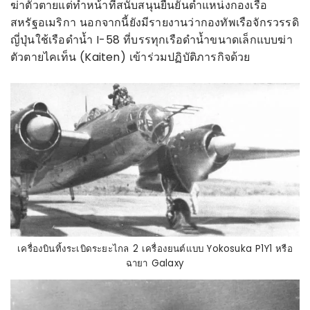
ฆ่าตัวตายแต่ทำหน้าที่สนับสนุนยืนยันตำแหน่งกองเรือ
สหรัฐอเมริกา นอกจากนี้ยังมีรายงานว่ากองทัพเรือจักรวรรดิ
ญี่ปุ่นใช้เรือดำน้ำ I-58 ที่บรรทุกเรือดำน้ำขนาดเล็กแบบฆ่า
ตัวตายไคเท็น (Kaiten) เข้าร่วมปฏิบัติภารกิจด้วย
เครื่องบินทิ้งระเบิดระยะไกล 2 เครื่องยนต์แบบ Yokosuka P1Y1 หรือ
ฉายา Galaxy