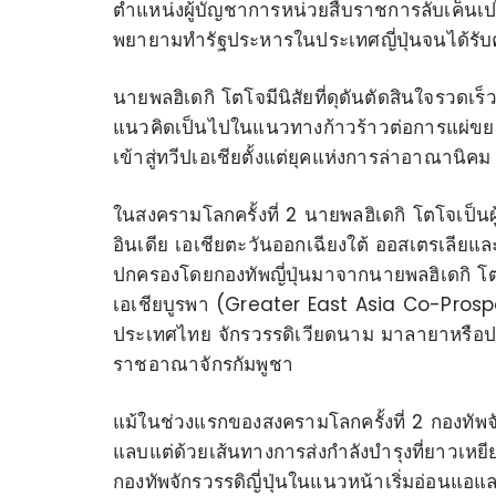
ตำแหน่งผู้บัญชาการหน่วยสืบราชการลับเค็นเ
พยายามทำรัฐประหารในประเทศญี่ปุ่นจนได้รับ
นายพลฮิเดกิ โตโจมีนิสัยที่ดุดันตัดสินใจรวดเร็
แนวคิดเป็นไปในแนวทางก้าวร้าวต่อการแผ่ขยา
เข้าสู่ทวีปเอเชียตั้งแต่ยุคแห่งการล่าอาณานิคม
ในสงครามโลกครั้งที่ 2 นายพลฮิเดกิ โตโจเป็นผ
อินเดีย เอเชียตะวันออกเฉียงใต้ ออสเตรเลียแล
ปกครองโดยกองทัพญี่ปุ่นมาจากนายพลฮิเดกิ โต
เอเชียบูรพา (Greater East Asia Co-Prosp
ประเทศไทย จักรวรรดิเวียดนาม มาลายาหรือป
ราชอาณาจักรกัมพูชา
แม้ในช่วงแรกของสงครามโลกครั้งที่ 2 กองทัพ
แลบแต่ด้วยเส้นทางการส่งกำลังบำรุงที่ยาวเ
กองทัพจักรวรรดิญี่ปุ่นในแนวหน้าเริ่มอ่อน