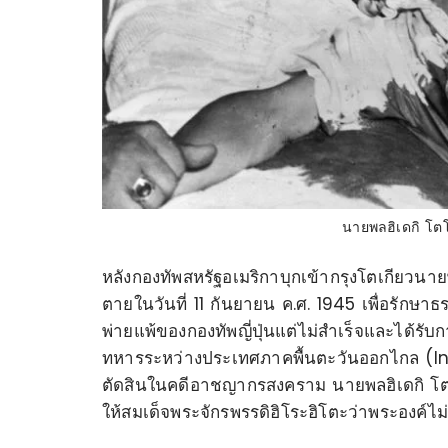
นายพลฮิเดกิ โต
หลังกองทัพสหรัฐอเมริกาบุกเข้ากรุงโตเกียวน
ตายในวันที่ 11 กันยายน ค.ศ. 1945 เพื่อรักษ
พ่ายแพ้ของกองทัพญี่ปุ่นแต่ไม่สำเร็จและได้รั
ทหารระหว่างประเทศภาคพื้นตะวันออกไกล (Int
ตัดสินในคดีอาชญากรสงคราม นายพลฮิเดกิ โตโจ
ให้สมเด็จพระจักรพรรดิฮิโระฮิโตะว่าพระองค์ไม่ม