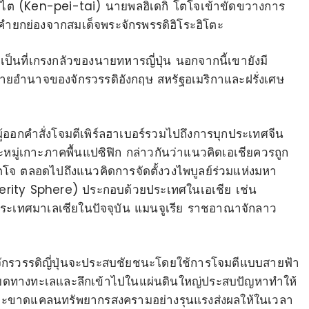
ปไต (Ken-pei-tai) นายพลฮิเดกิ โตโจเข้าขัดขวางการ
คำยกย่องจากสมเด็จพระจักรพรรดิฮิโระฮิโตะ
วเป็นที่เกรงกลัวของนายทหารญี่ปุ่น นอกจากนี้เขายังมี
ยอำนาจของจักรวรรดิอังกฤษ สหรัฐอเมริกาและฝรั่งเศษ
ู้ออกคำสั่งโจมตีเพิร์ลฮาเบอร์รวมไปถึงการบุกประเทศจีน
ะหมู่เกาะภาคพื้นแปซิฟิก กล่าวกันว่าแนวคิดเอเชียควรถูก
โจ ตลอดไปถึงแนวคิดการจัดตั้งวงไพบูลย์ร่วมแห่งมหา
erity Sphere) ประกอบด้วยประเทศในเอเชีย เช่น
ระเทศมาเลเซียในปัจจุบัน แมนจูเรีย ราชอาณาจักลาว
จักรวรรดิญี่ปุ่นจะประสบชัยชนะโดยใช้การโจมตีแบบสายฟ้า
หยียดทางทะเลและลึกเข้าไปในแผ่นดินใหญ่ประสบปัญหาทำให้
แอและขาดแคลนทรัพยากรสงครามอย่างรุนแรงส่งผลให้ในเวลา