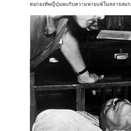
ต่อกองทัพญี่ปุ่นพบกับความพ่ายแพ้ในหลายสมรภ