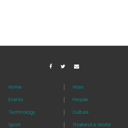
Home
Wars
Events
People
Technology
Culture
Sport
Thailand & World